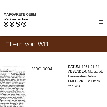
Direkt zum Inhalt
MARGARETE OEHM (1898–1978)
MARGARETE OEHM
Werkverzeichnis
Tog
navi
Eltern von WB
DATUM:
1931-01-24
MBO 0004
ABSENDER:
Margarete
Baumeister-Oehm
EMPFÄNGER:
Eltern
von WB