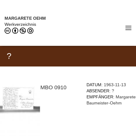
Direkt zum Inhalt
MARGARETE OEHM (1898–1978)
MARGARETE OEHM
Werkverzeichnis
Tog
navi
?
DATUM:
1963-11-13
MBO 0910
ABSENDER:
?
EMPFÄNGER:
Margarete
Baumeister-Oehm