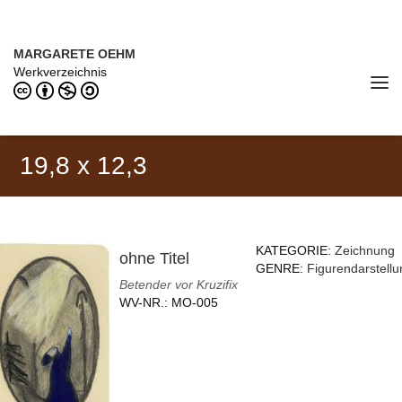
Direkt zum Inhalt
MARGARETE OEHM (1898–1978)
MARGARETE OEHM
Werkverzeichnis
Tog
navi
19,8 x 12,3
KATEGORIE:
Zeichnung
ohne Titel
GENRE:
Figurendarstellu
Betender vor Kruzifix
WV-NR.:
MO-005