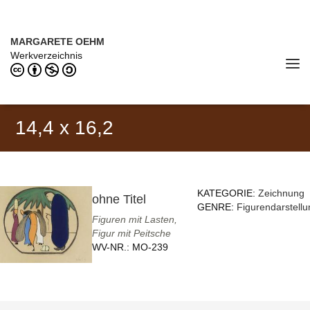
Direkt zum Inhalt
MARGARETE OEHM (1898–1978)
MARGARETE OEHM
Werkverzeichnis
Tog
navi
14,4 x 16,2
KATEGORIE:
Zeichnung
ohne Titel
GENRE:
Figurendarstellu
Figuren mit Lasten,
Figur mit Peitsche
WV-NR.:
MO-239