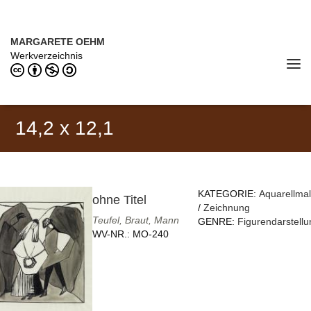
Direkt zum Inhalt
MARGARETE OEHM (1898–1978)
MARGARETE OEHM
Werkverzeichnis
Tog
navi
14,2 x 12,1
KATEGORIE:
Aquarellmal
ohne Titel
/
Zeichnung
Teufel, Braut, Mann
GENRE:
Figurendarstellu
WV-NR.:
MO-240