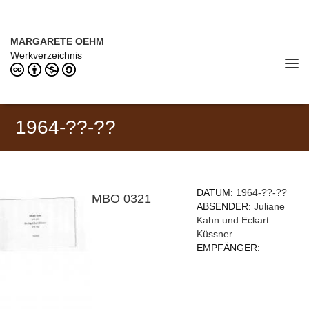
Direkt zum Inhalt
MARGARETE OEHM (1898–1978)
MARGARETE OEHM
Werkverzeichnis
Tog
navi
1964-??-??
DATUM:
1964-??-??
MBO 0321
ABSENDER:
Juliane
Kahn und Eckart
Küssner
EMPFÄNGER: