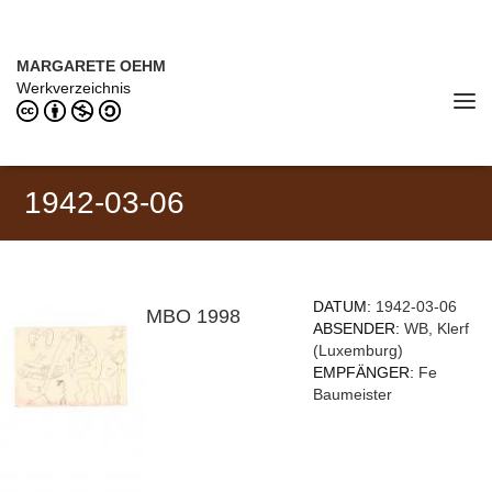
Direkt zum Inhalt
MARGARETE OEHM (1898–1978)
MARGARETE OEHM
Werkverzeichnis
Tog
navi
1942-03-06
DATUM:
1942-03-06
MBO 1998
ABSENDER:
WB, Klerf
(Luxemburg)
EMPFÄNGER:
Fe
Baumeister