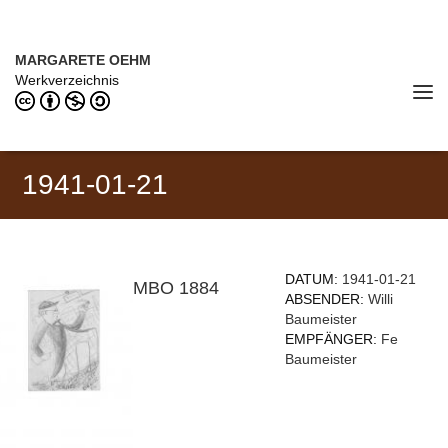
Direkt zum Inhalt
MARGARETE OEHM (1898–1978)
MARGARETE OEHM
Werkverzeichnis
Tog
navi
1941-01-21
DATUM:
1941-01-21
MBO 1884
ABSENDER:
Willi
Baumeister
EMPFÄNGER:
Fe
Baumeister