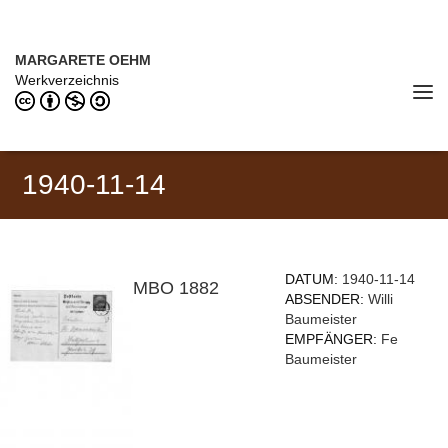
Direkt zum Inhalt
MARGARETE OEHM (1898–1978)
MARGARETE OEHM
Werkverzeichnis
Tog
navi
1940-11-14
DATUM:
1940-11-14
MBO 1882
ABSENDER:
Willi
Baumeister
EMPFÄNGER:
Fe
Baumeister