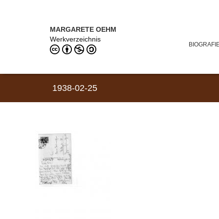
Direkt zum Inhalt
MARGARETE OEHM (1898–1978)
MARGARETE OEHM
Werkverzeichnis
BIOGRAFI
1938-02-25