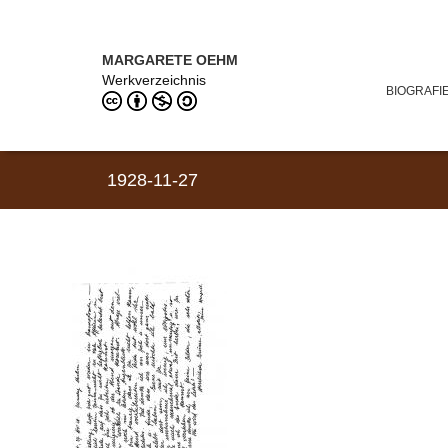
Direkt zum Inhalt
MARGARETE OEHM (1898–1978)
MARGARETE OEHM
Werkverzeichnis
BIOGRAFI
1928-11-27