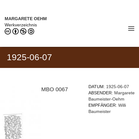
Direkt zum Inhalt
MARGARETE OEHM (1898–1978)
MARGARETE OEHM
Werkverzeichnis
Tog
navi
1925-06-07
DATUM:
1925-06-07
MBO 0067
ABSENDER:
Margarete
Baumeister-Oehm
EMPFÄNGER:
Willi
Baumeister