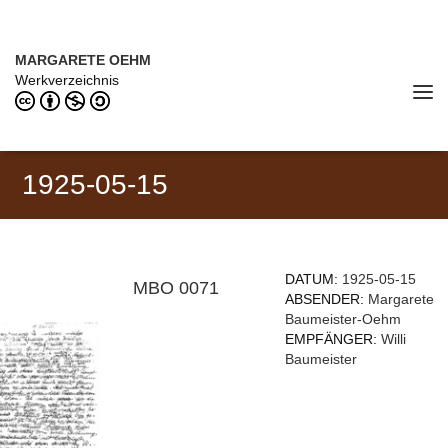
Direkt zum Inhalt
MARGARETE OEHM (1898–1978)
MARGARETE OEHM
Werkverzeichnis
Tog
navi
1925-05-15
DATUM:
1925-05-15
MBO 0071
ABSENDER:
Margarete
Baumeister-Oehm
EMPFÄNGER:
Willi
Baumeister