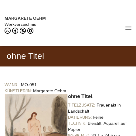
Direkt zum Inhalt
MARGARETE OEHM (1898–1978)
MARGARETE OEHM
Werkverzeichnis
Tog
navi
ohne Titel
MO-051
WV-NR.:
Margarete Oehm
KÜNSTLER/IN:
ohne Titel
Frauenakt in
TITELZUSATZ:
Landschaft
keine
DATIERUNG:
Bleistift, Aquarell auf
TECHNIK:
Papier
33,1 x 24,5
cm
WERK-Maß: