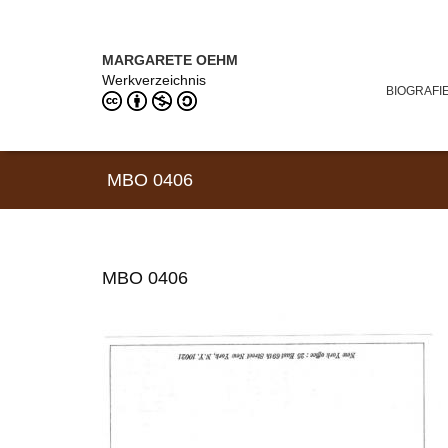
Direkt zum Inhalt
MARGARETE OEHM (1898–1978)
MARGARETE OEHM
Werkverzeichnis
BIOGRAFI
MBO 0406
MBO 0406