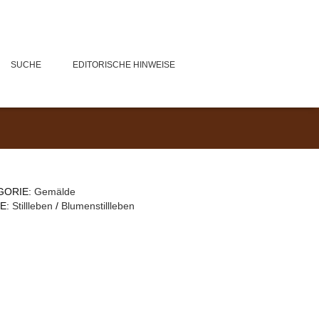
SUCHE
EDITORISCHE HINWEISE
GORIE:
Gemälde
E:
Stillleben
/
Blumenstillleben