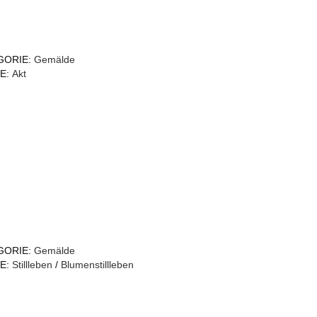
GORIE:
Gemälde
E:
Akt
GORIE:
Gemälde
E:
Stillleben
/
Blumenstillleben