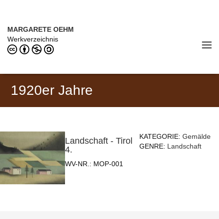
Direkt zum Inhalt
MARGARETE OEHM (1898–1978)
MARGARETE OEHM
Werkverzeichnis
Tog
navi
1920er Jahre
KATEGORIE:
Gemälde
Landschaft - Tirol
GENRE:
Landschaft
4.
WV-NR.:
MOP-001