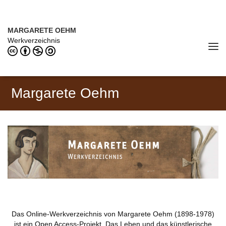
Direkt zum Inhalt
MARGARETE OEHM (1898–1978)
MARGARETE OEHM
Werkverzeichnis
Tog
navi
Margarete Oehm
Das Online-Werkverzeichnis von Margarete Oehm (1898-1978)
ist ein Open Access-Projekt. Das Leben und das künstlerische