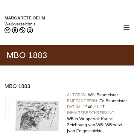
Direkt zum Inhalt
MARGARETE OEHM (1898–1978)
MARGARETE OEHM
Werkverzeichnis
Tog
navi
MBO 1883
MBO 1883
Willi Baumeister
AUTOR/IN:
Fe Baumeister
EMPFÄNGER/IN:
1940-11-17
DATUM:
INHALTSBESCHREIBUNG:
WB in Wuppertal: Kunst:
Zeichnung von WB: WB setzt
[von Fe geschickte,