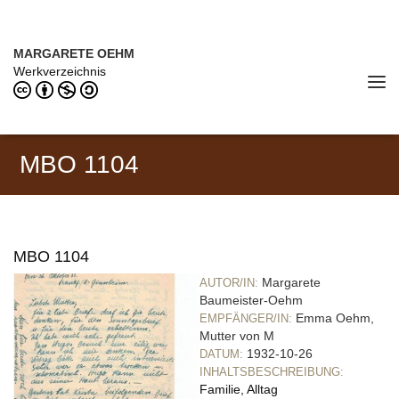
Direkt zum Inhalt
MARGARETE OEHM (1898–1978)
MARGARETE OEHM
Werkverzeichnis
Tog
navi
MBO 1104
MBO 1104
Margarete
AUTOR/IN:
Baumeister-Oehm
Emma Oehm,
EMPFÄNGER/IN:
Mutter von M
1932-10-26
DATUM:
INHALTSBESCHREIBUNG:
Familie, Alltag