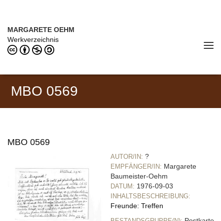
Direkt zum Inhalt
MARGARETE OEHM (1898–1978)
MARGARETE OEHM
Werkverzeichnis
Tog
navi
MBO 0569
MBO 0569
?
AUTOR/IN:
Margarete
EMPFÄNGER/IN:
Baumeister-Oehm
1976-09-03
DATUM:
INHALTSBESCHREIBUNG:
Freunde: Treffen
Postkarte
BESTANDSGRUPPE(N):