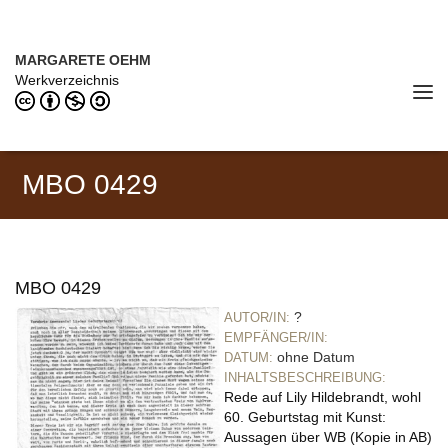
Direkt zum Inhalt
MARGARETE OEHM (1898–1978)
MARGARETE OEHM
Werkverzeichnis
Tog
navi
MBO 0429
MBO 0429
?
AUTOR/IN:
EMPFÄNGER/IN:
ohne Datum
DATUM:
INHALTSBESCHREIBUNG:
Rede auf Lily Hildebrandt, wohl
60. Geburtstag mit Kunst:
Aussagen über WB (Kopie in AB)