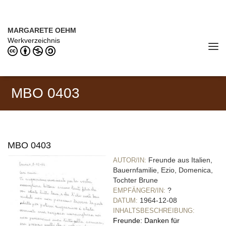
Direkt zum Inhalt
MARGARETE OEHM (1898–1978)
MARGARETE OEHM
Werkverzeichnis
Tog
navi
MBO 0403
MBO 0403
Freunde aus Italien,
AUTOR/IN:
Bauernfamilie, Ezio, Domenica,
Tochter Brune
?
EMPFÄNGER/IN:
1964-12-08
DATUM:
INHALTSBESCHREIBUNG:
Freunde: Danken für