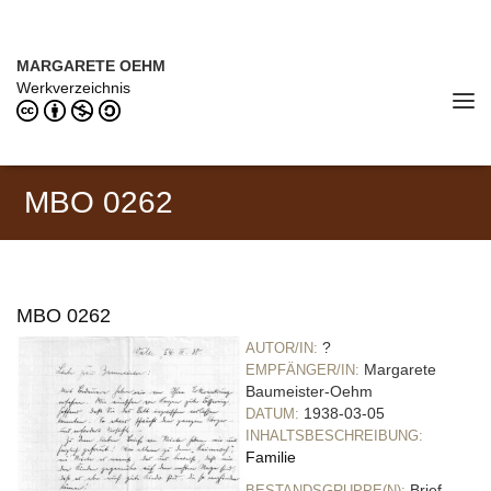
Direkt zum Inhalt
MARGARETE OEHM (1898–1978)
MARGARETE OEHM
Werkverzeichnis
Tog
navi
MBO 0262
MBO 0262
?
AUTOR/IN:
Margarete
EMPFÄNGER/IN:
Baumeister-Oehm
1938-03-05
DATUM:
INHALTSBESCHREIBUNG:
Familie
Brief
BESTANDSGRUPPE(N):