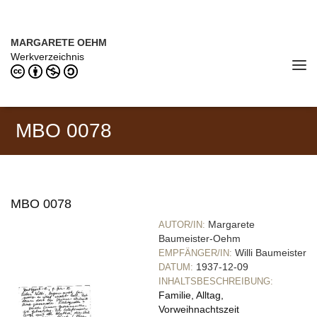
Direkt zum Inhalt
MARGARETE OEHM (1898–1978)
MARGARETE OEHM
Werkverzeichnis
Tog
navi
MBO 0078
MBO 0078
Margarete
AUTOR/IN:
Baumeister-Oehm
Willi Baumeister
EMPFÄNGER/IN:
1937-12-09
DATUM:
INHALTSBESCHREIBUNG:
Familie, Alltag,
Vorweihnachtszeit