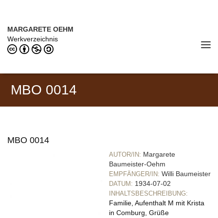
Direkt zum Inhalt
MARGARETE OEHM (1898–1978)
MARGARETE OEHM
Werkverzeichnis
Tog
navi
MBO 0014
MBO 0014
Margarete
AUTOR/IN:
Baumeister-Oehm
Willi Baumeister
EMPFÄNGER/IN:
1934-07-02
DATUM:
INHALTSBESCHREIBUNG:
Familie, Aufenthalt M mit Krista
in Comburg, Grüße