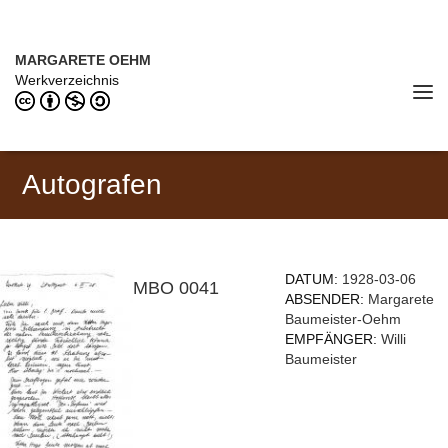
Direkt zum Inhalt
MARGARETE OEHM (1898–1978)
MARGARETE OEHM
Werkverzeichnis
Tog
navi
Autografen
DATUM:
1928-03-06
MBO 0041
ABSENDER:
Margarete
Baumeister-Oehm
EMPFÄNGER:
Willi
Baumeister